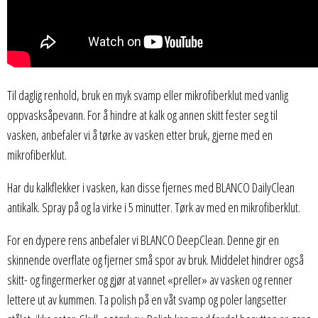
Til daglig renhold, bruk en myk svamp eller mikrofiberklut med vanlig
oppvasksåpevann. For å hindre at kalk og annen skitt fester seg til
vasken, anbefaler vi å tørke av vasken etter bruk, gjerne med en
mikrofiberklut.
Har du kalkflekker i vasken, kan disse fjernes med BLANCO DailyClean
antikalk. Spray på og la virke i 5 minutter. Tørk av med en mikrofiberklut.
For en dypere rens anbefaler vi BLANCO DeepClean. Denne gir en
skinnende overflate og fjerner små spor av bruk. Middelet hindrer også
skitt- og fingermerker og gjør at vannet «preller» av vasken og renner
lettere ut av kummen. Ta polish på en våt svamp og poler langsetter