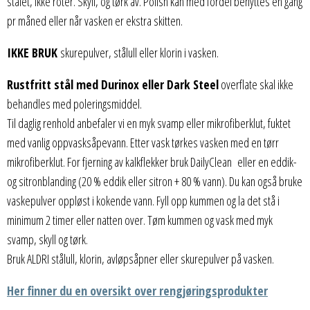
stålet, ikke roter. Skyll, og tørk av. Polish kan med fordel benyttes en gang
pr måned eller når vasken er ekstra skitten.
IKKE BRUK
skurepulver, stålull eller klorin i vasken.
Rustfritt stål med Durinox eller Dark Steel
overflate skal ikke
behandles med poleringsmiddel.
Til daglig renhold anbefaler vi en myk svamp eller mikrofiberklut, fuktet
med vanlig oppvasksåpevann. Etter vask tørkes vasken med en tørr
mikrofiberklut. For fjerning av kalkflekker bruk DailyClean eller en eddik-
og sitronblanding (20 % eddik eller sitron + 80 % vann). Du kan også bruke
vaskepulver oppløst i kokende vann. Fyll opp kummen og la det stå i
minimum 2 timer eller natten over. Tøm kummen og vask med myk
svamp, skyll og tørk.
Bruk ALDRI stålull, klorin, avløpsåpner eller skurepulver på vasken.
Her finner du en oversikt over rengjøringsprodukter