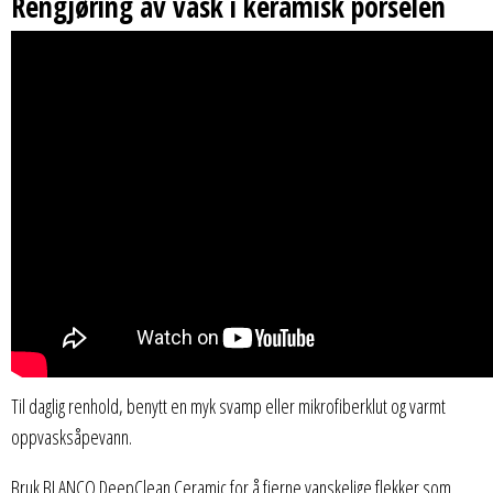
Rengjøring av vask i keramisk porselen
Til daglig renhold, benytt en myk svamp eller mikrofiberklut og varmt
oppvasksåpevann.
Bruk BLANCO DeepClean Ceramic for å fjerne vanskelige flekker som