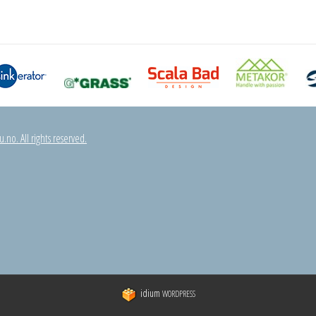
.no. All rights reserved.
idium
WORDPRESS