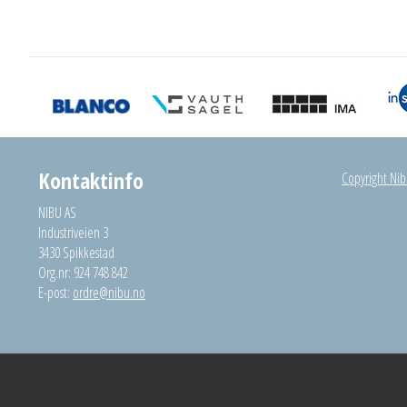
Kontaktinfo
Copyright Nibu
NIBU AS
Industriveien 3
3430 Spikkestad
Org.nr: 924 748 842
E-post:
ordre@nibu.no