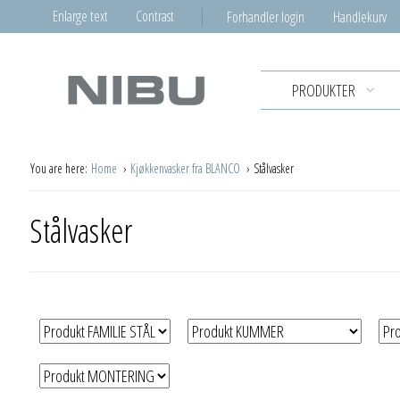
Enlarge text
Contrast
Forhandler login
Handlekurv
PRODUKTER
You are here:
Home
Kjøkkenvasker fra BLANCO
Stålvasker
Stålvasker