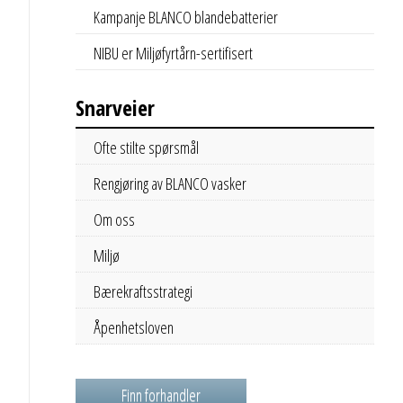
Kampanje BLANCO blandebatterier
NIBU er Miljøfyrtårn-sertifisert
Snarveier
Ofte stilte spørsmål
Rengjøring av BLANCO vasker
Om oss
Miljø
Bærekraftsstrategi
Åpenhetsloven
Finn forhandler