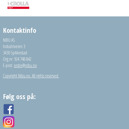
Kontaktinfo
NIBU AS
Industriveien 3
3430 Spikkestad
Org.nr: 924 748 842
E-post:
ordre@nibu.no
Copyright Nibu.no. All rights reserved.
Følg oss på: