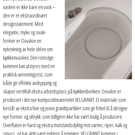
vasken er ikke bare en vask –
den er et ekstraordinært
designstatement. Med
elegante, myke og ovale
former er Oovalon en
nytenkning av hele idéen om
kjøkkenvasken. Den romslige
kummen kan utstyres med en
praktisk avrenningsrist, som
både gir effektiv avdrypping og
skaper verdifull ekstra arbeidsplass på kjøkkenbenken. Oovalon er
produsert i det nye komposittmaterielet VELGRANIT. Et materiale som
består av ekstra fine og jevne granittpartikler som gir frihet til å designe
nye former og uttrykk
som tidligere ikke har vært mulig å produsere.
Overflaten er hard og ekstra motstandsdyktig mot varme, riper, kalk og
smuss, og har aldri vært enklere å rengjøre. VELGRANIT kommer i