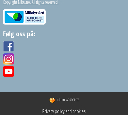
Copyright Nibu.no. All rights reserved.
Følg oss på:
idium
WORDPRESS
Privacy policy and cookies