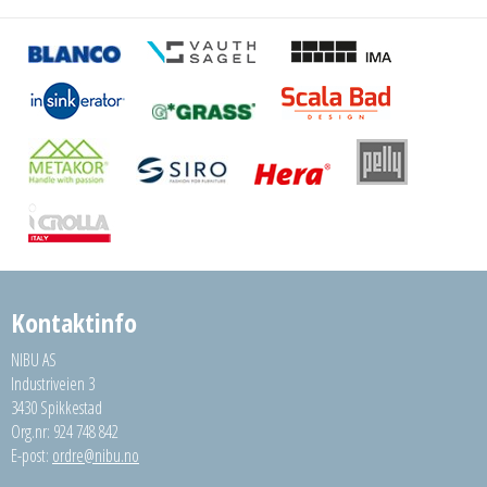
Kontaktinfo
NIBU AS
Industriveien 3
3430 Spikkestad
Org.nr: 924 748 842
E-post:
ordre@nibu.no