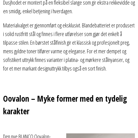
Dusjhodet er montert på en fleksibel slange som gir ekstra rekkevidde og
en smidig, enkel betjening i hverdagen.
Materialvalget er gjennomført og eksklusivt. Blandebatteriet er produsert
i solid rustfritt stål og finnes i flere utførelser som gjør det enkelt å
tilpasse stilen. En børstet stålfinish gir et klassisk og profesjonelt preg,
mens gyldne toner tilfører varme og eleganse. For et mer dempet og
sofistikert uttrykk finnes varianter i platina- og mørkere stålnyanser, og
for et mer markant designuttrykk tilbys også en sort finish.
Oovalon – Myke former med en tydelig
karakter
Den nye BLANCO Oovalon-