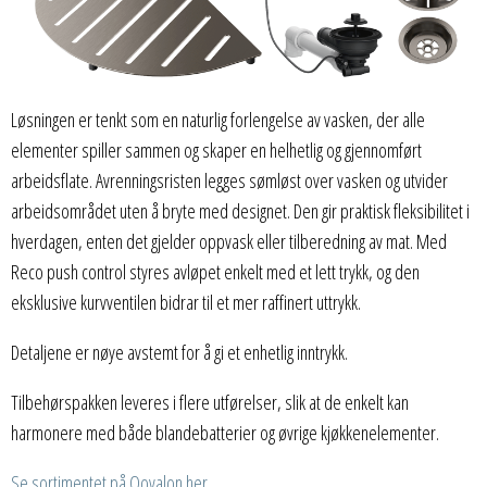
Løsningen er tenkt som en naturlig forlengelse av vasken, der alle
elementer spiller sammen og skaper en helhetlig og gjennomført
arbeidsflate. Avrenningsristen legges sømløst over vasken og utvider
arbeidsområdet uten å bryte med designet. Den gir praktisk fleksibilitet i
hverdagen, enten det gjelder oppvask eller tilberedning av mat. Med
Reco push control styres avløpet enkelt med et lett trykk, og den
eksklusive kurvventilen bidrar til et mer raffinert uttrykk.
Detaljene er nøye avstemt for å gi et enhetlig inntrykk.
Tilbehørspakken leveres i flere utførelser, slik at de enkelt kan
harmonere med både blandebatterier og øvrige kjøkkenelementer.
Se sortimentet på Oovalon her.