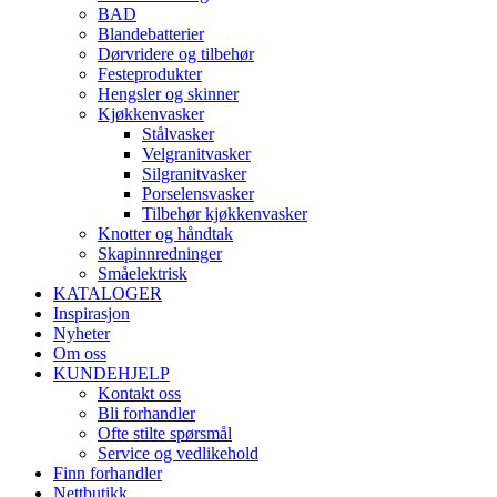
BAD
Blandebatterier
Dørvridere og tilbehør
Festeprodukter
Hengsler og skinner
Kjøkkenvasker
Stålvasker
Velgranitvasker
Silgranitvasker
Porselensvasker
Tilbehør kjøkkenvasker
Knotter og håndtak
Skapinnredninger
Småelektrisk
KATALOGER
Inspirasjon
Nyheter
Om oss
KUNDEHJELP
Kontakt oss
Bli forhandler
Ofte stilte spørsmål
Service og vedlikehold
Finn forhandler
Nettbutikk