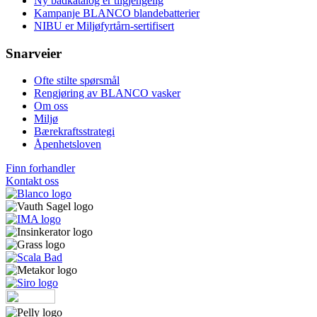
Ny badkatalog er tilgjengelig
Kampanje BLANCO blandebatterier
NIBU er Miljøfyrtårn-sertifisert
Snarveier
Ofte stilte spørsmål
Rengjøring av BLANCO vasker
Om oss
Miljø
Bærekraftsstrategi
Åpenhetsloven
Finn forhandler
Kontakt oss