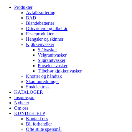
Produkter
Avfallssortering
BAD
Blandebatterier
Dørvridere og tilbehør
Festeprodukter
Hengsler og skinner
Kjøkkenvasker
Stålvasker
Velgranitvasker
Silgranitvasker
Porselensvasker
Tilbehør kjøkkenvasker
Knotter og håndtak
Skapinnredninger
Småelektrisk
KATALOGER
Inspirasjon
Nyheter
Om oss
KUNDEHJELP
Kontakt oss
Bli forhandler
Ofte stilte spørsmål