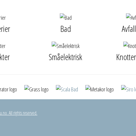
rier
Bad
Avfal
kter
Småelektrisk
Knotte
.no. All rights reserved.