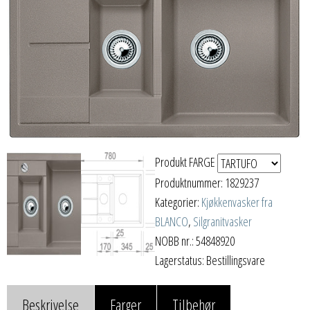
Produkt FARGE
Produktnummer:
1829237
Kategorier:
Kjøkkenvasker fra
BLANCO
,
Silgranitvasker
NOBB nr.: 54848920
Lagerstatus: Bestillingsvare
Beskrivelse
Farger
Tilbehør