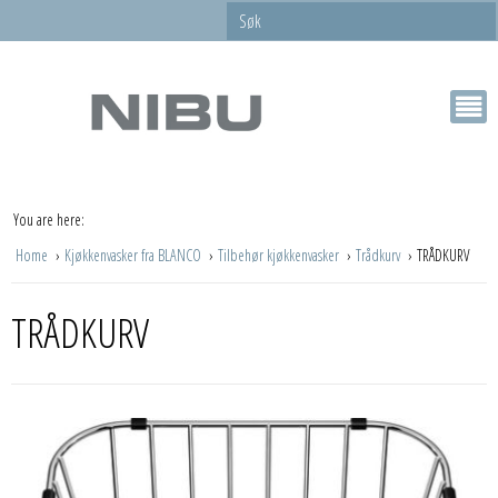
You are here:
Home
Kjøkkenvasker fra BLANCO
Tilbehør kjøkkenvasker
Trådkurv
TRÅDKURV
TRÅDKURV