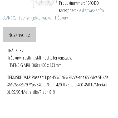
Produktnummer:
1840430
Kategorier:
Kjøkkenvasker fra
BLANCO
,
Tilbehør kjøkkenvasker
,
Trådkurv
Beskrivelse
TRÅDKURV
Trådkurv i rustfritt stål med tallerkenstativ.
UTVENDIG MÅL: 308 x 405 x 133 mm
TEKNISKE DATA: Passer: Tipo 45S/6/6S/9E/Vektris 6S /Viva 9E /Zia
45S/6S/8S/9 /Yps.340-U /Gam.420-U /Supra 400-450-U/Median
XL 6S/9E/Metra alle/Pleon 8+9