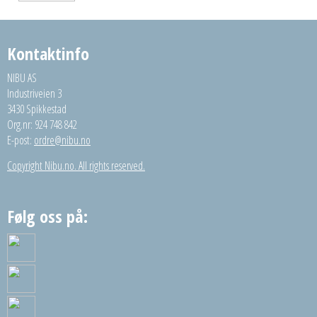
Kontaktinfo
NIBU AS
Industriveien 3
3430 Spikkestad
Org.nr: 924 748 842
E-post:
ordre@nibu.no
Copyright Nibu.no. All rights reserved.
Følg oss på: