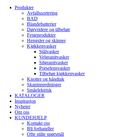
Produkter
Avfallssortering
BAD
Blandebatterier
Dørvridere og tilbehør
Festeprodukter
Hengsler og skinner
Kjøkkenvasker
Stålvasker
Velgranitvasker
Silgranitvasker
Porselensvasker
Tilbehør kjøkkenvasker
Knotter og håndtak
Skapinnredninger
Småelektrisk
KATALOGER
Inspirasjon
Nyheter
Om oss
KUNDEHJELP
Kontakt oss
Bli forhandler
Ofte stilte spørsmål