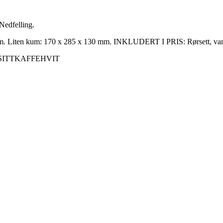
dfelling.
ten kum: 170 x 285 x 130 mm. INKLUDERT I PRIS: Rørsett, vannlås
ITT
KAFFE
HVIT