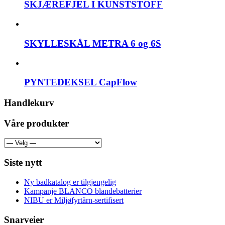
SKJÆREFJEL I KUNSTSTOFF
SKYLLESKÅL METRA 6 og 6S
PYNTEDEKSEL CapFlow
Handlekurv
Våre produkter
Siste nytt
Ny badkatalog er tilgjengelig
Kampanje BLANCO blandebatterier
NIBU er Miljøfyrtårn-sertifisert
Snarveier