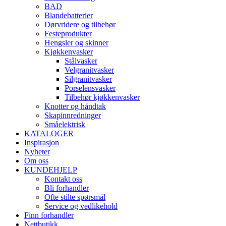
BAD
Blandebatterier
Dørvridere og tilbehør
Festeprodukter
Hengsler og skinner
Kjøkkenvasker
Stålvasker
Velgranitvasker
Silgranitvasker
Porselensvasker
Tilbehør kjøkkenvasker
Knotter og håndtak
Skapinnredninger
Småelektrisk
KATALOGER
Inspirasjon
Nyheter
Om oss
KUNDEHJELP
Kontakt oss
Bli forhandler
Ofte stilte spørsmål
Service og vedlikehold
Finn forhandler
Nettbutikk