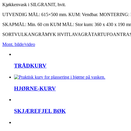
Kjøkkenvask i SILGRANIT, hvit.
UTVENDIG MÅL: 615×500 mm. KUM: Vendbar. MONTERING: Ne
SKAPMÅL: Min. 60 cm KUM MÅL: Stor kum: 360 x 430 x 190 mm. Li
SORT
VULKANGRÅ
MYK HVIT
LAVAGRÅ
TARTUFO
ANTRAS
Mont. bilde/video
TRÅDKURV
HJØRNE-KURV
SKJÆREFJEL BØK