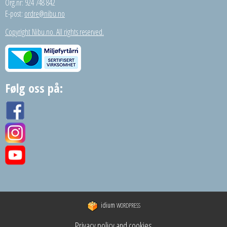
Org.nr: 924 748 842
E-post:
ordre@nibu.no
Copyright Nibu.no. All rights reserved.
Følg oss på:
idium
WORDPRESS
Privacy policy and cookies