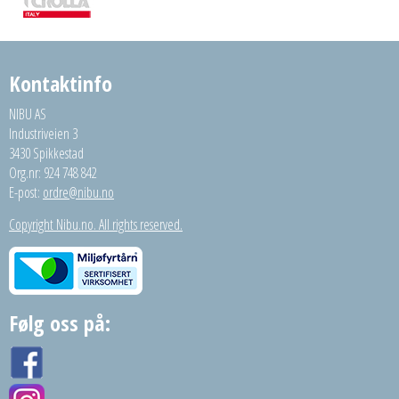
Kontaktinfo
NIBU AS
Industriveien 3
3430 Spikkestad
Org.nr: 924 748 842
E-post:
ordre@nibu.no
Copyright Nibu.no. All rights reserved.
Følg oss på: