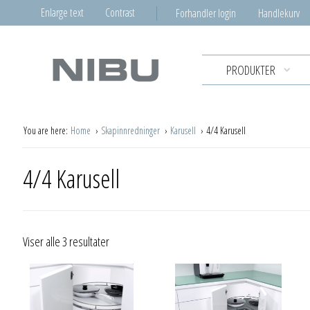
Enlarge text
Contrast
Forhandler login
Handlekurv
PRODUKTER
You are here:
Home
Skapinnredninger
Karusell
4/4 Karusell
4/4 Karusell
Viser alle 3 resultater