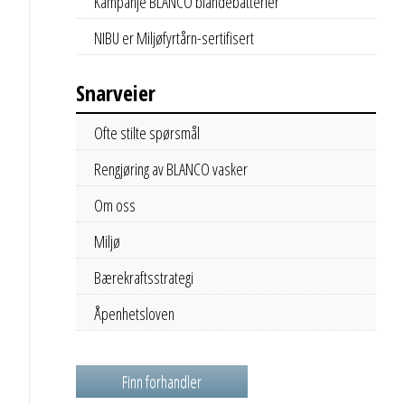
Kampanje BLANCO blandebatterier
NIBU er Miljøfyrtårn-sertifisert
Snarveier
Ofte stilte spørsmål
Rengjøring av BLANCO vasker
Om oss
Miljø
Bærekraftsstrategi
Åpenhetsloven
Finn forhandler