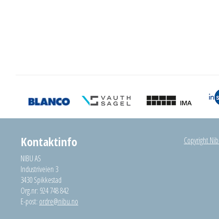
Kontaktinfo
Copyright Nibu
NIBU AS
Industriveien 3
3430 Spikkestad
Org.nr: 924 748 842
E-post:
ordre@nibu.no