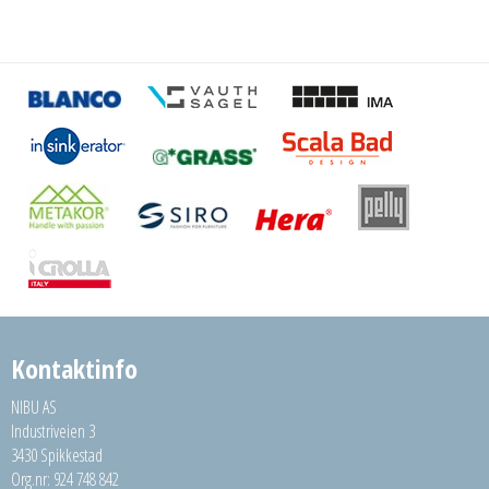
Kontaktinfo
NIBU AS
Industriveien 3
3430 Spikkestad
Org.nr: 924 748 842