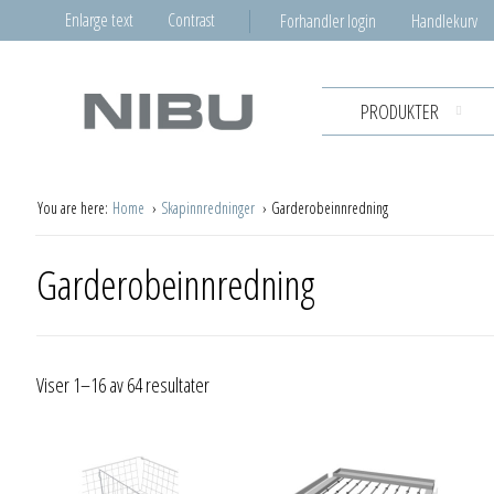
Enlarge text
Contrast
Forhandler login
Handlekurv
PRODUKTER
You are here:
Home
Skapinnredninger
Garderobeinnredning
Garderobeinnredning
Viser 1–16 av 64 resultater