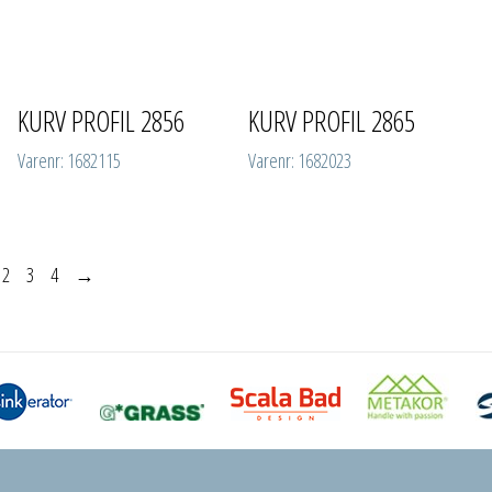
KURV PROFIL 2856
KURV PROFIL 2865
Varenr: 1682115
Varenr: 1682023
2
3
4
→