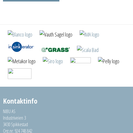
Kontaktinfo
NIBU AS
Industriveien 3
3430 Spikkestad
Org.nr: 924 748 842