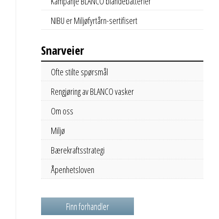
Kampanje BLANCO blandebatterier
NIBU er Miljøfyrtårn-sertifisert
Snarveier
Ofte stilte spørsmål
Rengjøring av BLANCO vasker
Om oss
Miljø
Bærekraftsstrategi
Åpenhetsloven
Finn forhandler