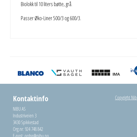
Biolokk til 10 liters bøtte, grå.
Passer Øko-Liner 500/3 og 600/3.
Kontaktinfo
Copyright Nibu
NIBU AS
Industriveien 3
3430 Spikkestad
Org.nr: 924 748 842
E-post:
ordre@nibu.no