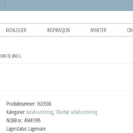
KATALOGER
INSPIRASJON
NYHETER
OM
OKK TIL ØKO-L.
Produktnummer:
1633506
Kategorier:
Avfallssortering
,
Tilbehør avfallssortering
NOBB nr.: 49441995
Lagerstatus: Lagervare