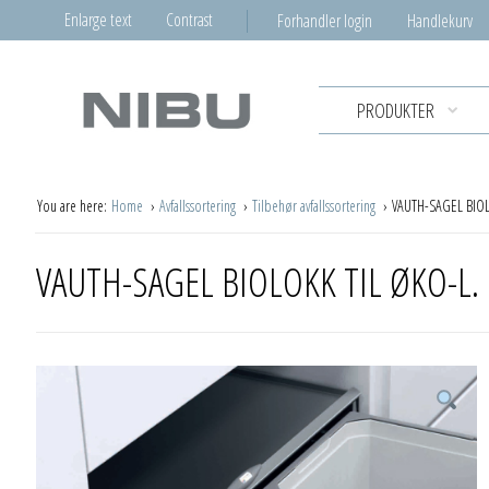
Enlarge text
Contrast
Forhandler login
Handlekurv
PRODUKTER
You are here:
Home
Avfallssortering
Tilbehør avfallssortering
VAUTH-SAGEL BIOL
VAUTH-SAGEL BIOLOKK TIL ØKO-L.