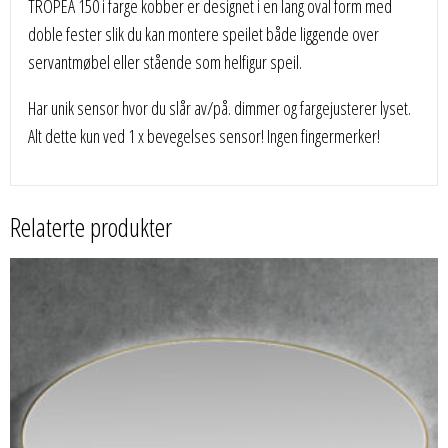
TROPEA 150 i farge kobber er designet i en lang oval form med
doble fester slik du kan montere speilet både liggende over
servantmøbel eller stående som helfigur speil.
Har unik sensor hvor du slår av/på. dimmer og fargejusterer lyset.
Alt dette kun ved 1 x bevegelses sensor! Ingen fingermerker!
Relaterte produkter