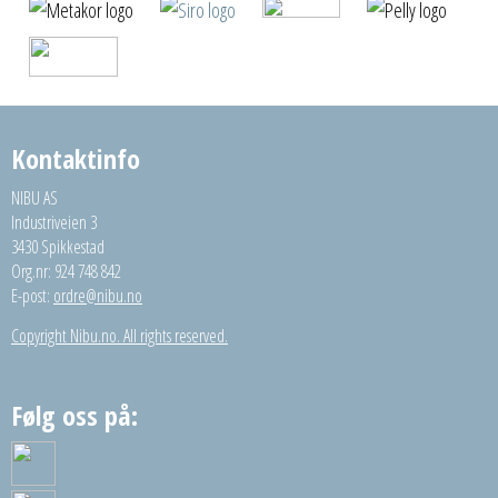
Kontaktinfo
NIBU AS
Industriveien 3
3430 Spikkestad
Org.nr: 924 748 842
E-post:
ordre@nibu.no
Copyright Nibu.no. All rights reserved.
Følg oss på: