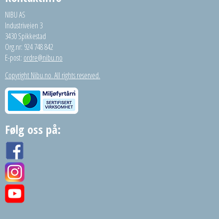
NIBU AS
Industriveien 3
3430 Spikkestad
Org.nr: 924 748 842
E-post:
ordre@nibu.no
Copyright Nibu.no. All rights reserved.
Følg oss på: