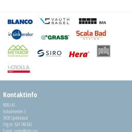
Kontaktinfo
NIBU AS
Industriveien 3
3430 Spikkestad
Org.nr: 924 748 842
E-post:
ordre@nibu.no