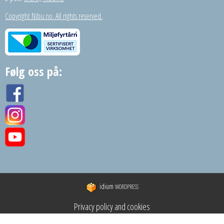
Copyright Nibu.no. All rights reserved.
Følg oss på:
idium
WORDPRESS
Privacy policy and cookies