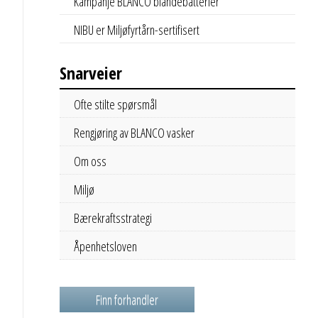
Kampanje BLANCO blandebatterier
NIBU er Miljøfyrtårn-sertifisert
Snarveier
Ofte stilte spørsmål
Rengjøring av BLANCO vasker
Om oss
Miljø
Bærekraftsstrategi
Åpenhetsloven
Finn forhandler