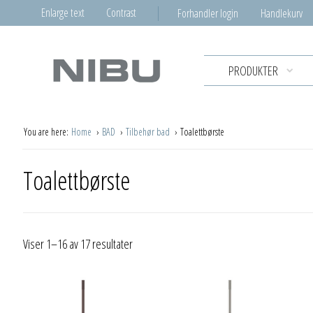
Enlarge text
Contrast
Forhandler login
Handlekurv
PRODUKTER
You are here:
Home
BAD
Tilbehør bad
Toalettbørste
Toalettbørste
Viser 1–16 av 17 resultater