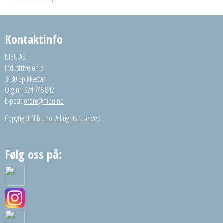
Kontaktinfo
NIBU AS
Industriveien 3
3430 Spikkestad
Org.nr: 924 748 842
E-post:
ordre@nibu.no
Copyright Nibu.no. All rights reserved.
Følg oss på: