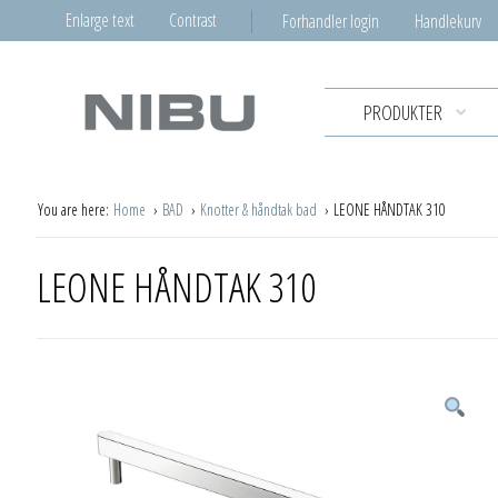
Enlarge text
Contrast
Forhandler login
Handlekurv
PRODUKTER
You are here:
Home
BAD
Knotter & håndtak bad
LEONE HÅNDTAK 310
LEONE HÅNDTAK 310