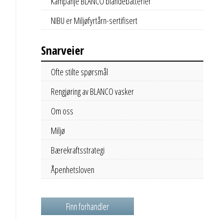
Kampanje BLANCO blandebatterier
NIBU er Miljøfyrtårn-sertifisert
Snarveier
Ofte stilte spørsmål
Rengjøring av BLANCO vasker
Om oss
Miljø
Bærekraftsstrategi
Åpenhetsloven
Finn forhandler