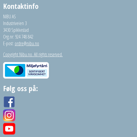
Kontaktinfo
NIBU AS
Industriveien 3
3430 Spikkestad
Org.nr: 924 748 842
E-post:
ordre@nibu.no
Copyright Nibu.no. All rights reserved.
Følg oss på: