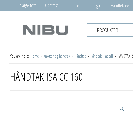
Enlarge text
Contrast
Forhandler login
Handlekurv
PRODUKTER
You are here:
Home
Knotter og håndtak
Håndtak
Håndtak i metall
HÅNDTAK I
HÅNDTAK ISA CC 160
🔍