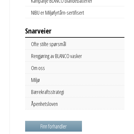
Kampanje BLANCO blandebatterier
NIBU er Miljøfyrtårn-sertifisert
Snarveier
Ofte stilte spørsmål
Rengjøring av BLANCO vasker
Om oss
Miljø
Bærekraftsstrategi
Åpenhetsloven
Finn forhandler