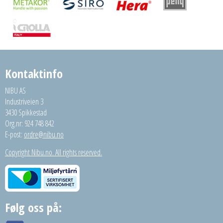
Kontaktinfo
NIBU AS
Industriveien 3
3430 Spikkestad
Org.nr: 924 748 842
E-post:
ordre@nibu.no
Copyright Nibu.no. All rights reserved.
Følg oss på: