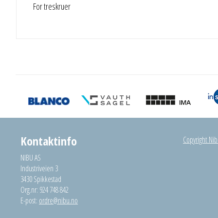
For treskruer
Kontaktinfo
Copyright Nibu
NIBU AS
Industriveien 3
3430 Spikkestad
Org.nr: 924 748 842
E-post:
ordre@nibu.no