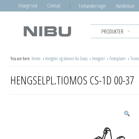
Enlarge text
Contrast
Forhandler login
Handlekurv
PRODUKTER
You are here:
Home
Hengsler og skinner fra Grass
Hengsler
Festeplater
Tiom
HENGSELPL.TIOMOS CS-1D 00-37