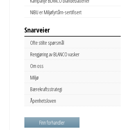
Kampanje BLANCO blandebatterier
NIBU er Miljøfyrtårn-sertifisert
Snarveier
Ofte stilte spørsmål
Rengjøring av BLANCO vasker
Om oss
Miljø
Bærekraftsstrategi
Åpenhetsloven
Finn forhandler