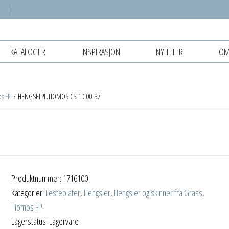
KATALOGER
INSPIRASJON
NYHETER
OM
os FP
HENGSELPL.TIOMOS CS-1D 00-37
Produktnummer:
1716100
Kategorier:
Festeplater
,
Hengsler
,
Hengsler og skinner fra Grass
,
Tiomos FP
Lagerstatus: Lagervare