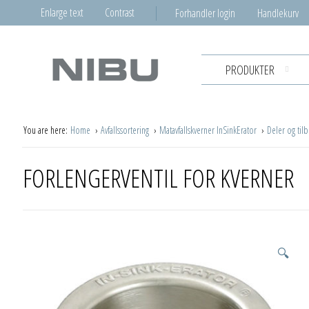
Enlarge text
Contrast
Forhandler login
Handlekurv
PRODUKTER
You are here:
Home
Avfallssortering
Matavfallskverner InSinkErator
Deler og til
FORLENGERVENTIL FOR KVERNER
🔍