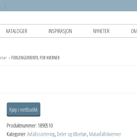
KATALOGER
INSPIRASJON
NYHETER
OM
behør
FORLENGERVENTIL FOR KVERNER
Kjøp i nettbutikk
Produktnummer:
1890510
Kategorier:
Avfallssortering
,
Deler og tilbehør
,
Matavfallskverner