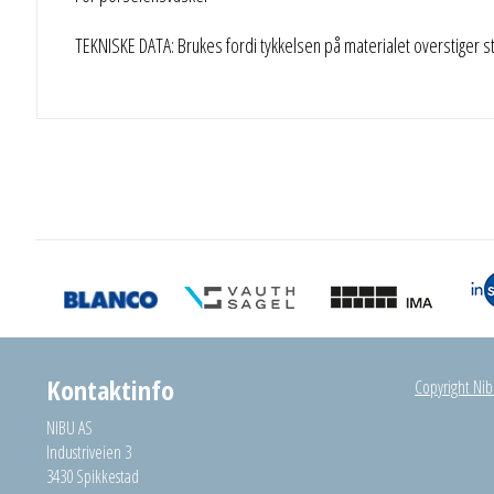
TEKNISKE DATA: Brukes fordi tykkelsen på materialet overstiger 
Kontaktinfo
Copyright Nibu
NIBU AS
Industriveien 3
3430 Spikkestad