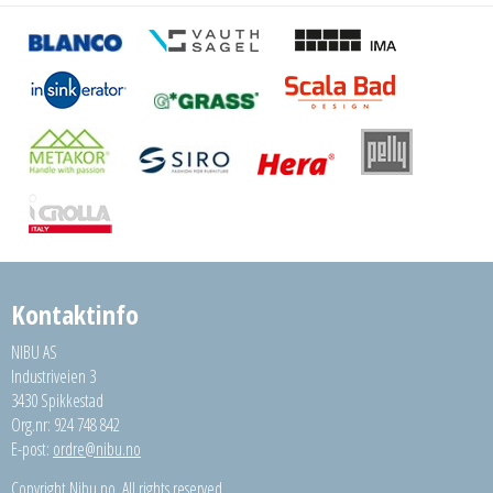
Kontaktinfo
NIBU AS
Industriveien 3
3430 Spikkestad
Org.nr: 924 748 842
E-post:
ordre@nibu.no
Copyright Nibu.no. All rights reserved.