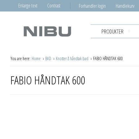
Enlarge text
Contrast
Forhandler login
Handlekurv
PRODUKTER
You are here:
Home
BAD
Knotter & håndtak bad
FABIO HÅNDTAK 600
FABIO HÅNDTAK 600