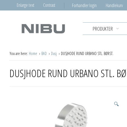
Enlarge text
Contrast
Forhandler login
Handlekurv
PRODUKTER
You are here:
Home
BAD
Dusj
DUSJHODE RUND URBANO STL. BØRST.
DUSJHODE RUND URBANO STL. BØ
🔍