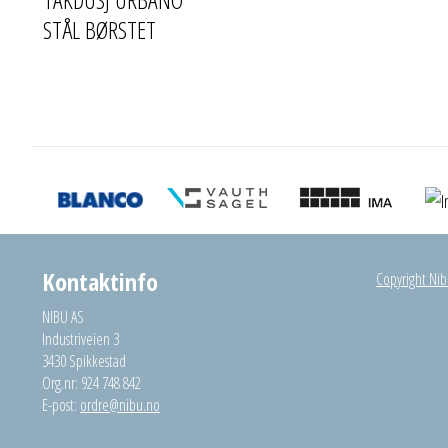
STÅL BØRSTET
Kontaktinfo
Copyright Nibu
NIBU AS
Industriveien 3
3430 Spikkestad
Org.nr: 924 748 842
E-post:
ordre@nibu.no