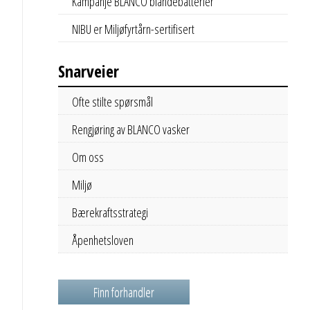
Kampanje BLANCO blandebatterier
NIBU er Miljøfyrtårn-sertifisert
Snarveier
Ofte stilte spørsmål
Rengjøring av BLANCO vasker
Om oss
Miljø
Bærekraftsstrategi
Åpenhetsloven
Finn forhandler