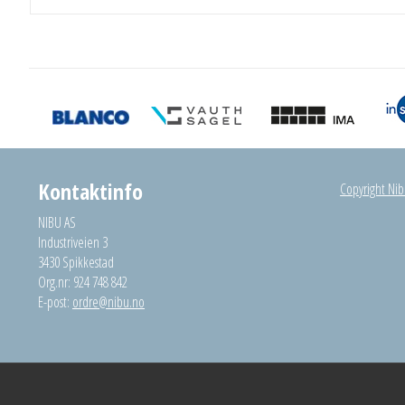
Kontaktinfo
Copyright Nibu
NIBU AS
Industriveien 3
3430 Spikkestad
Org.nr: 924 748 842
E-post:
ordre@nibu.no