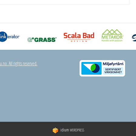
.no. All rights reserved.
idium
WORDPRESS