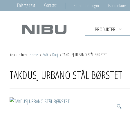
Enlarge text
Contrast
Forhandler login
Handlekurv
PRODUKTER
You are here:
Home
BAD
Dusj
TAKDUSJ URBANO STÅL BØRSTET
TAKDUSJ URBANO STÅL BØRSTET
🔍