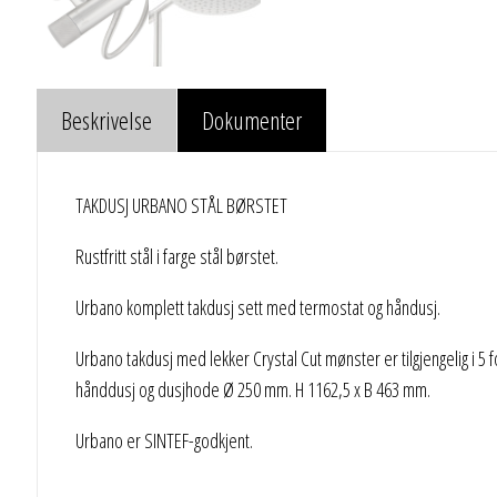
Beskrivelse
Dokumenter
TAKDUSJ URBANO STÅL BØRSTET
Rustfritt stål i farge stål børstet.
Urbano komplett takdusj sett med termostat og håndusj.
Urbano takdusj med lekker Crystal Cut mønster er tilgjengelig i 5
hånddusj og dusjhode Ø 250 mm. H 1162,5 x B 463 mm.
Urbano er SINTEF-godkjent.