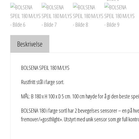
Beskrivelse
BOLSENA SPEIL 180 M/LYS
Rustfritt stål i farge sort.
MÅL: B 180 x H 100 x D 5 cm. 100 cm høyde for å gi den beste speil
BOLSENA 180 i farge sortl har 2 bevegelses sensorer – en på hver
fremover/»gosthlight». Utstyrt med unik sensor som gir full kontro