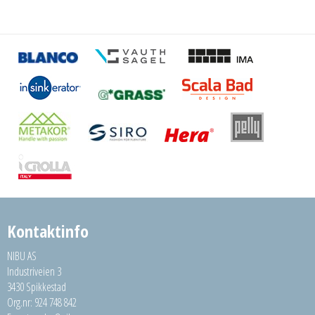
Kontaktinfo
NIBU AS
Industriveien 3
3430 Spikkestad
Org.nr: 924 748 842