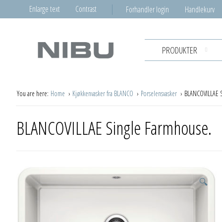
Enlarge text
Contrast
Forhandler login
Handlekurv
PRODUKTER
You are here:
Home
Kjøkkenvasker fra BLANCO
Porselensvasker
BLANCOVILLAE S
BLANCOVILLAE Single Farmhouse.
🔍