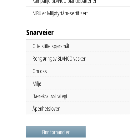
Kampanje BLANCO blandebatterier
NIBU er Miljøfyrtårn-sertifisert
Snarveier
Ofte stilte spørsmål
Rengjøring av BLANCO vasker
Om oss
Miljø
Bærekraftsstrategi
Åpenhetsloven
Finn forhandler