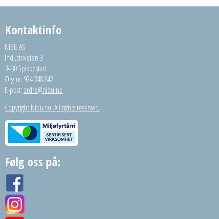
Kontaktinfo
NIBU AS
Industriveien 3
3430 Spikkestad
Org.nr: 924 748 842
E-post:
ordre@nibu.no
Copyright Nibu.no. All rights reserved.
Følg oss på: