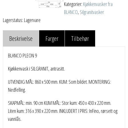
Kategorier:
Kjøkkenvasker fra
BLANCO
,
Silgranitvasker
Lagerstatus: Lagervare
Beskrivelse
Farger
Tilbehør
BLANCO PLEON 9
Kjøkkenvask i SILGRANIT, antrasitt.
UTVENDIG MÅL: 860 x 500 mm. KUM: Som bildet. MONTERING:
Nedfelling.
SKAPMÅL: min. 90 cm KUM MÅL: Stor kum: 450 x 430 x 220 mm.
Liten kum: 316 x 390 x 220 mm. INKLUDERT I PRIS: InFino, rørsett og
vannlås.