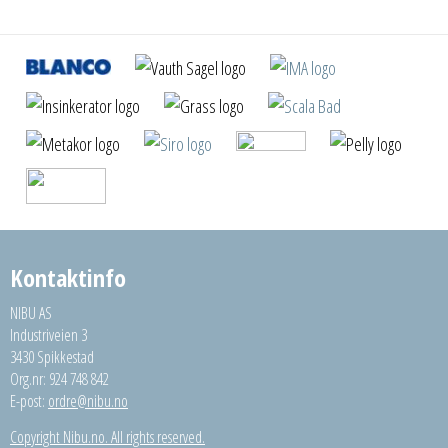
Kontaktinfo
NIBU AS
Industriveien 3
3430 Spikkestad
Org.nr: 924 748 842
E-post:
ordre@nibu.no
Copyright Nibu.no. All rights reserved.