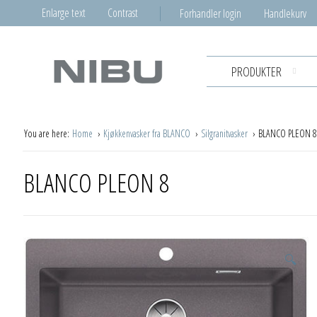
Enlarge text
Contrast
Forhandler login
Handlekurv
PRODUKTER
You are here:
Home
Kjøkkenvasker fra BLANCO
Silgranitvasker
BLANCO PLEON 8
BLANCO PLEON 8
🔍