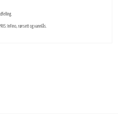
felling.
S: InFino, rørsett og vannlås.