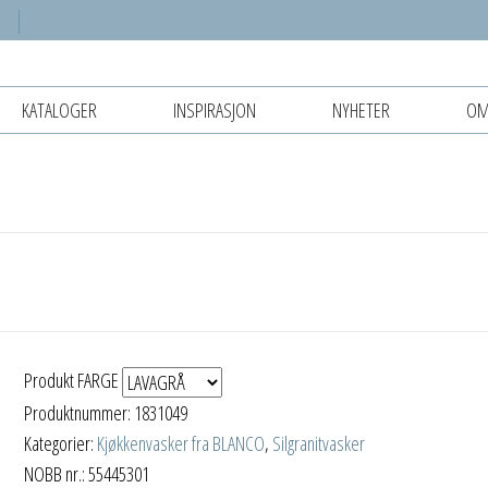
KATALOGER
INSPIRASJON
NYHETER
OM
Produkt FARGE
Produktnummer:
1831049
Kategorier:
Kjøkkenvasker fra BLANCO
,
Silgranitvasker
NOBB nr.: 55445301