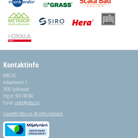
Kontaktinfo
NIBU AS
Industriveien 3
3430 Spikkestad
Org.nr: 924 748 842
E-post:
ordre@nibu.no
Copyright Nibu.no. All rights reserved.