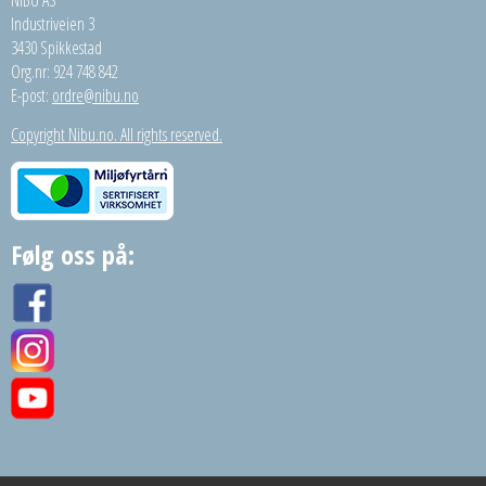
NIBU AS
Industriveien 3
3430 Spikkestad
Org.nr: 924 748 842
E-post:
ordre@nibu.no
Copyright Nibu.no. All rights reserved.
Følg oss på: