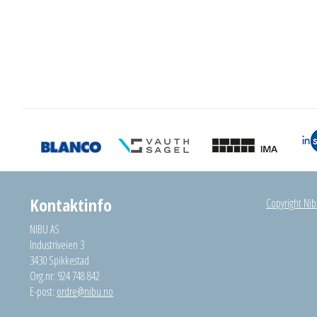
Kontaktinfo
Copyright Nibu
NIBU AS
Industriveien 3
3430 Spikkestad
Org.nr: 924 748 842
E-post:
ordre@nibu.no