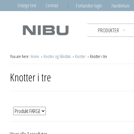
Enlarge text
Contrast
Forhandler login
Handlekurv
PRODUKTER
You are here:
Home
Knotter og håndtak
Knotter
Knotter i tre
Knotter i tre
Viser alle 3 resultater