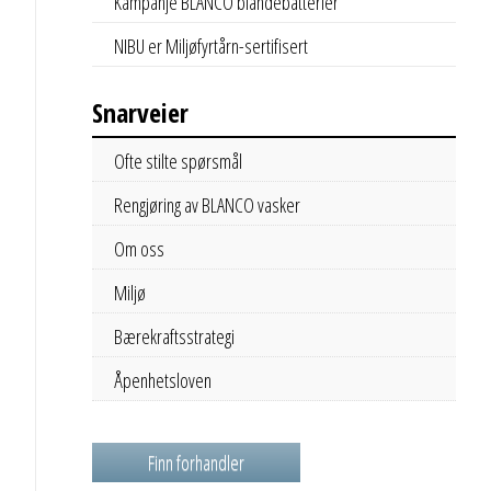
Kampanje BLANCO blandebatterier
NIBU er Miljøfyrtårn-sertifisert
Snarveier
Ofte stilte spørsmål
Rengjøring av BLANCO vasker
Om oss
Miljø
Bærekraftsstrategi
Åpenhetsloven
Finn forhandler