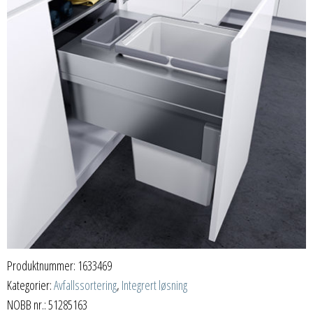
Produktnummer:
1633469
Kategorier:
Avfallssortering
,
Integrert løsning
NOBB nr.: 51285163