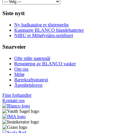
Siste nytt
Ny badkatalog er tilgjengelig
Kampanje BLANCO blandebatterier
NIBU er Miljøfyrtårn-sertifisert
Snarveier
Ofte stilte spørsmål
Rengjøring av BLANCO vasker
Om oss
Miljø
Bærekraftsstrategi
Åpenhetsloven
Finn forhandler
Kontakt oss