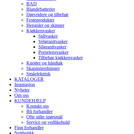
BAD
Blandebatterier
Dørvridere og tilbehør
Festeprodukter
Hengsler og skinner
Kjøkkenvasker
Stålvasker
Velgranitvasker
Silgranitvasker
Porselensvasker
Tilbehør kjøkkenvasker
Knotter og håndtak
Skapinnredninger
Småelektrisk
KATALOGER
Inspirasjon
Nyheter
Om oss
KUNDEHJELP
Kontakt oss
Bli forhandler
Ofte stilte spørsmål
Service og vedlikehold
Finn forhandler
Nettbutikk