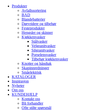
Produkter
Avfallssortering
BAD
Blandebatterier
Dørvridere og tilbehør
Festeprodukter
Hengsler og skinner
Kjøkkenvasker
Stålvasker
Velgranitvasker
Silgranitvasker
Porselensvasker
Tilbehør kjøkkenvasker
Knotter og håndtak
Skapinnredninger
Småelektrisk
KATALOGER
Inspirasjon
Nyheter
Om oss
KUNDEHJELP
Kontakt oss
Bli forhandler
Ofte stilte spørsmål