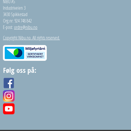
NIBU AS
Industriveien 3
3430 Spikkestad
Org.nr: 924 748 842
E-post:
ordre@nibu.no
Copyright Nibu.no. All rights reserved.
Følg oss på: