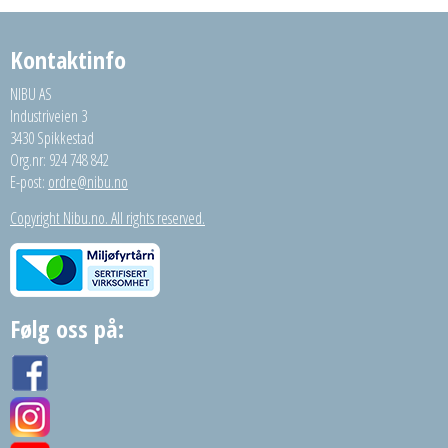
Kontaktinfo
NIBU AS
Industriveien 3
3430 Spikkestad
Org.nr: 924 748 842
E-post:
ordre@nibu.no
Copyright Nibu.no. All rights reserved.
Følg oss på: