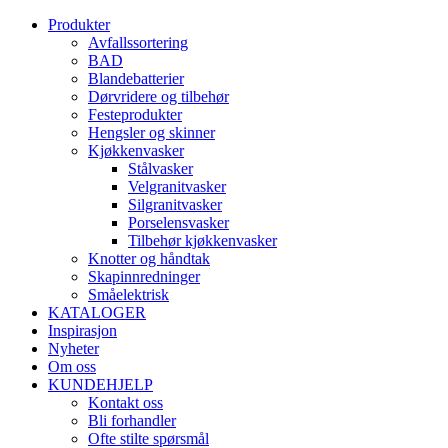
Produkter
Avfallssortering
BAD
Blandebatterier
Dørvridere og tilbehør
Festeprodukter
Hengsler og skinner
Kjøkkenvasker
Stålvasker
Velgranitvasker
Silgranitvasker
Porselensvasker
Tilbehør kjøkkenvasker
Knotter og håndtak
Skapinnredninger
Småelektrisk
KATALOGER
Inspirasjon
Nyheter
Om oss
KUNDEHJELP
Kontakt oss
Bli forhandler
Ofte stilte spørsmål