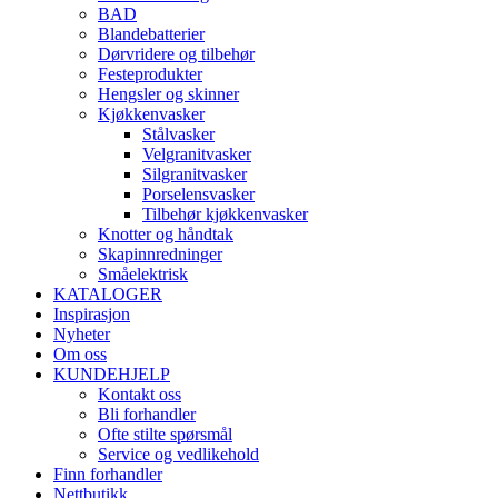
BAD
Blandebatterier
Dørvridere og tilbehør
Festeprodukter
Hengsler og skinner
Kjøkkenvasker
Stålvasker
Velgranitvasker
Silgranitvasker
Porselensvasker
Tilbehør kjøkkenvasker
Knotter og håndtak
Skapinnredninger
Småelektrisk
KATALOGER
Inspirasjon
Nyheter
Om oss
KUNDEHJELP
Kontakt oss
Bli forhandler
Ofte stilte spørsmål
Service og vedlikehold
Finn forhandler
Nettbutikk