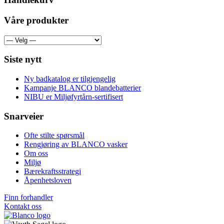
Våre produkter
Siste nytt
Ny badkatalog er tilgjengelig
Kampanje BLANCO blandebatterier
NIBU er Miljøfyrtårn-sertifisert
Snarveier
Ofte stilte spørsmål
Rengjøring av BLANCO vasker
Om oss
Miljø
Bærekraftsstrategi
Åpenhetsloven
Finn forhandler
Kontakt oss