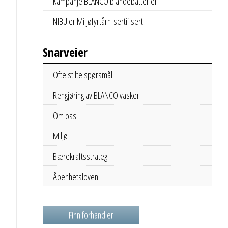
Kampanje BLANCO blandebatterier
NIBU er Miljøfyrtårn-sertifisert
Snarveier
Ofte stilte spørsmål
Rengjøring av BLANCO vasker
Om oss
Miljø
Bærekraftsstrategi
Åpenhetsloven
Finn forhandler