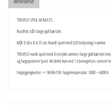
Beskrivelse
TREVISO SPEIL 60 M/LYS
Rustfritt stål i farge gull børstet.
Mål: D 60 x D 4,15 cm. Rundt speil med LED-belysning i ramme.
TREVISO rundt speil med 4 cm tykk ramme i farge gull børstet med
og fargejusterer lyset. Alt dette kun ved 1 x bevegelses sensor! I
Fargegjengivelse: >= 90 RA/CRI. Fargetemperatur: 3000 – 6000 K.