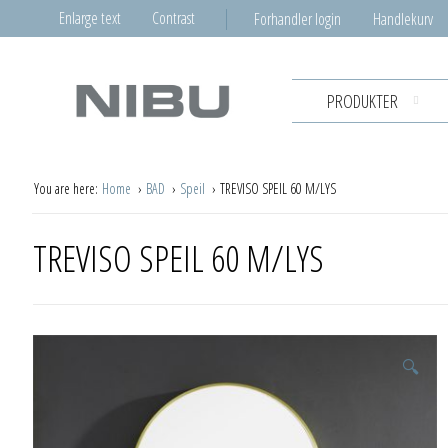
Enlarge text
Contrast
Forhandler login
Handlekurv
PRODUKTER
You are here:
Home
BAD
Speil
TREVISO SPEIL 60 M/LYS
TREVISO SPEIL 60 M/LYS
🔍