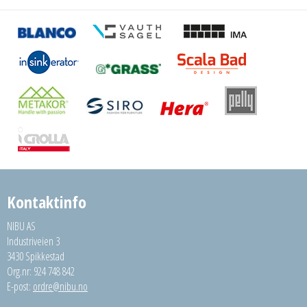
Kontaktinfo
NIBU AS
Industriveien 3
3430 Spikkestad
Org.nr: 924 748 842
E-post:
ordre@nibu.no