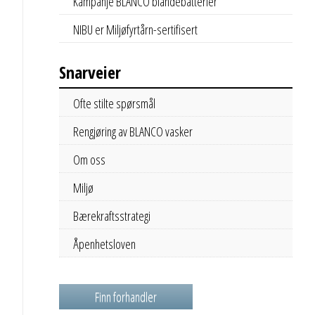
Kampanje BLANCO blandebatterier
NIBU er Miljøfyrtårn-sertifisert
Snarveier
Ofte stilte spørsmål
Rengjøring av BLANCO vasker
Om oss
Miljø
Bærekraftsstrategi
Åpenhetsloven
Finn forhandler