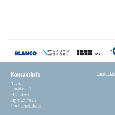
Kontaktinfo
Copyright Nibu
NIBU AS
Industriveien 3
3430 Spikkestad
Org.nr: 924 748 842
E-post:
ordre@nibu.no