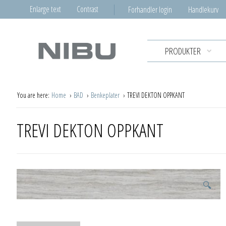
Enlarge text
Contrast
Forhandler login
Handlekurv
PRODUKTER
You are here:
Home
BAD
Benkeplater
TREVI DEKTON OPPKANT
TREVI DEKTON OPPKANT
🔍